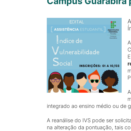
Campus Guarabira pu
A
Í
A
C
E
r
m
P
A
m
integrado ao ensino médio ou de 
A reanálise do IVS pode ser solic
na alteração da pontuação, tais