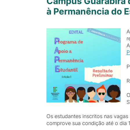
Campus Guarabira d
à Permanência do E
A
r
A
P
P
R
O
S
Os estudantes inscritos nas vagas
comprove sua condição até o dia 