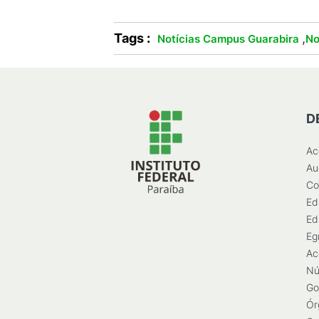
Tags :
,
Notícias Campus Guarabira
No
D
Ac
Au
Co
Ed
Ed
Eg
Ac
Nú
Go
Ór