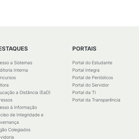
406
KB
)
ESTAQUES
PORTAIS
esso a Sistemas
Portal do Estudante
ditoria Interna
Portal Integra
ncursos
Portal de Periódicos
itora
Portal do Servidor
ucação a Distância (EaD)
Portal da TI
ressos
Portal da Transparência
esso à Informação
cleo de Integridade e
vernança
gão Colegiados
vidoria