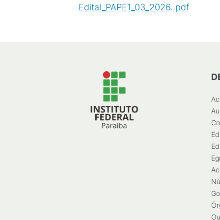
Edital_PAPE1_03_2026..pdf
(
PDF
/
D
Ac
Au
Co
Ed
Ed
Eg
Ac
Nú
Go
Ór
Ou