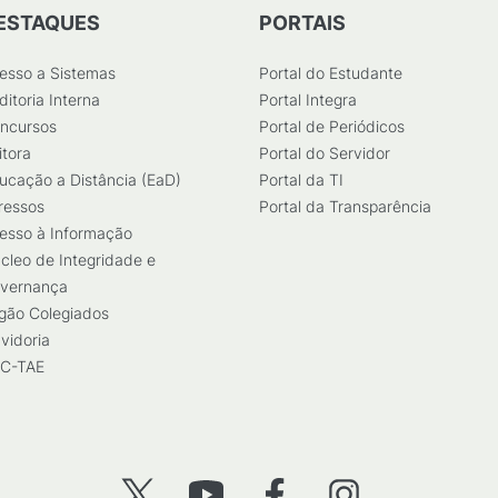
ESTAQUES
PORTAIS
esso a Sistemas
Portal do Estudante
ditoria Interna
Portal Integra
ncursos
Portal de Periódicos
itora
Portal do Servidor
ucação a Distância (EaD)
Portal da TI
ressos
Portal da Transparência
esso à Informação
cleo de Integridade e
vernança
gão Colegiados
vidoria
C-TAE