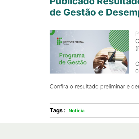
Publicado Resultado
de Gestão e Desem
P
C
(
O
0
Confira o resultado preliminar e d
Tags :
.
Notícia