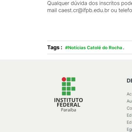
Qualquer dúvida dos inscritos pod
mail caest.cr@ifpb.edu.br ou tele
Tags :
.
#Notícias Catolé do Rocha
D
Ac
Au
Co
Ed
Ed
Eg