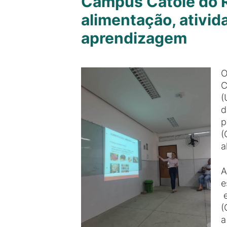
Campus Catolé do Ro
alimentação, ativid
aprendizagem
O
C
(
d
p
(
a
A
e
e
(
a