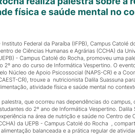
cha realiza palestra sobre a r
ade física e saúde mental no c
 Instituto Federal da Paraíba (IFPB), Campus Catolé
entro de Ciências Humanas e Agrárias (CCHA) da Univ
UEPB) - Campus Catolé do Rocha, promoveu uma pales
o 2º ano do curso de Informática Vespertino. O event
elo Núcleo de Apoio Psicossocial (NAPS-CR) e a Coor
CAEST-CR), trouxe a nutricionista Dalila Suassuna para
limentação, atividade física e saúde mental no conte
 palestra, que ocorreu nas dependências do campus, 
studantes do 2º ano de Informática Vespertino. Dalil
xperiência na área de nutrição e saúde no Centro de 
CCHA) da UEPB - Campus Catolé do Rocha , compartil
 alimentação balanceada e a prática regular de ativid