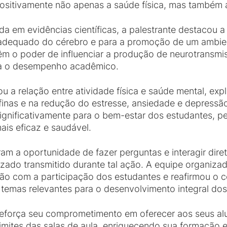
ositivamente não apenas a saúde física, mas também a
em evidências científicas, a palestrante destacou a
 adequado do cérebro e para a promoção de um ambien
têm o poder de influenciar a produção de neurotransmi
ara o desempenho acadêmico.
u a relação entre atividade física e saúde mental, exp
finas e na redução do estresse, ansiedade e depressão
 significativamente para o bem-estar dos estudantes, pe
is eficaz e saudável.
eram a oportunidade de fazer perguntas e interagir dire
izado transmitido durante tal ação. A equipe organiz
ção com a participação dos estudantes e reafirmou 
emas relevantes para o desenvolvimento integral dos
eforça seu comprometimento em oferecer aos seus al
imites das salas de aula, enriquecendo sua formação