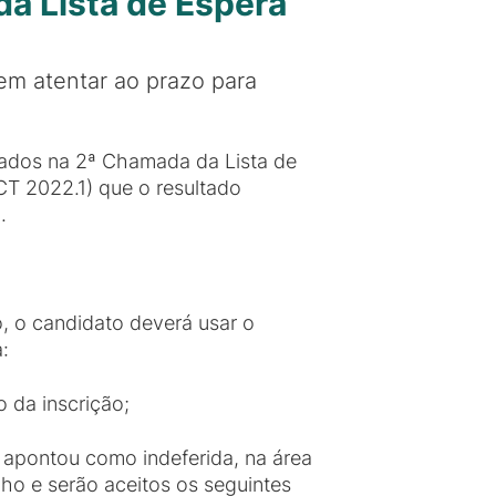
a Lista de Espera
em atentar ao prazo para
ados na 2ª Chamada da Lista de
CT 2022.1) que o resultado
.
o, o candidato deverá usar o
:
o da inscrição;
 apontou como indeferida, na área
o e serão aceitos os seguintes