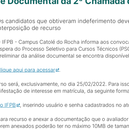
se Documental da 2ª Chamada d
s candidatos que obtiveram indeferimento dev
nterposição de recurso
 IFPB - Campus Catolé do Rocha informa aos convoc
spera do Processo Seletivo para Cursos Técnicos (PS
reliminar da análise documental se encontra disponível
lique aqui para acessar
.
rso será, exclusivamente, no dia 25/02/2022. Para iss
festação de interesse em matrícula, da seguinte forma
do IFPB
, inserindo usuário e senha cadastrados no at
ara recurso e anexar a documentação que o avaliador
rem anexados poderão ter no máximo 10MB de tamanh