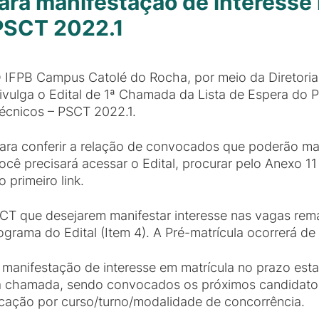
para manifestação de interess
 PSCT 2022.1
 IFPB Campus Catolé do Rocha, por meio da Diretoria
ivulga o Edital de 1ª Chamada da Lista de Espera do 
écnicos – PSCT 2022.1.
ara conferir a relação de convocados que poderão man
ocê precisará acessar o Edital, procurar pelo Anexo 1
o primeiro link.
T que desejarem manifestar interesse nas vagas rema
grama do Edital (Item 4). A Pré-matrícula ocorrerá de
manifestação de interesse em matrícula no prazo estab
sta chamada, sendo convocados os próximos candidato
icação por curso/turno/modalidade de concorrência.