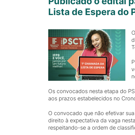
Publicado o edital 
Lista de Espera do
O
d
T
P
v
n
Os convocados nesta etapa do PSC
aos prazos estabelecidos no Crono
O convocado que não efetivar sua 
direito à expectativa da vaga ne
respeitando-se a ordem de classif