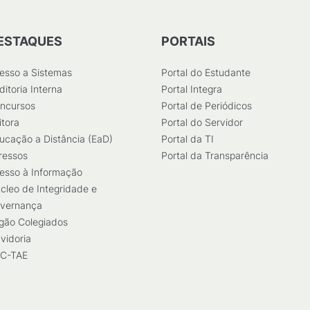
ESTAQUES
PORTAIS
esso a Sistemas
Portal do Estudante
ditoria Interna
Portal Integra
ncursos
Portal de Periódicos
itora
Portal do Servidor
ucação a Distância (EaD)
Portal da TI
ressos
Portal da Transparência
esso à Informação
cleo de Integridade e
vernança
gão Colegiados
vidoria
C-TAE