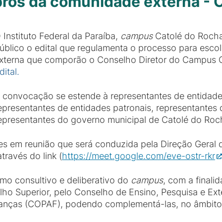
bros da comunidade externa 
 Instituto Federal da Paraíba,
campus
Catolé do Rocha,
úblico o edital que regulamenta o processo para es
xterna que comporão o Conselho Diretor do Campus 
dital.
 convocação se estende à representantes de entidade
epresentantes de entidades patronais, representantes 
epresentantes do governo municipal de Catolé do Roc
res em reunião que será conduzida pela Direção Gera
ravés do link (
https://meet.google.com/eve-ostr-rkr
mo consultivo e deliberativo do
campus
, com a final
ho Superior, pelo Conselho de Ensino, Pesquisa e Ex
nanças (COPAF), podendo complementá-las, no âmbito