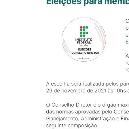
Eleições para mem
O
p
e
E
A
r
r
A escolha será realizada pelos pa
29 de novembro de 2021 às 10hs at
O Conselho Diretor é o órgão máxi
das normas aprovadas pelo Consel
Planejamento, Administração e Fi
seguinte composição: