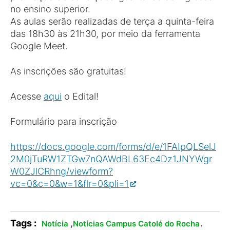
no ensino superior.
As aulas serão realizadas de terça a quinta-feira
das 18h30 às 21h30, por meio da ferramenta
Google Meet.
As inscrições são gratuitas!
Acesse
aqui
o Edital!
Formulário para inscrição
https://docs.google.com/forms/d/e/1FAIpQLSelJ
2M0jTuRW1ZTGw7nQAWdBL63Ec4Dz1JNYWgr
W0ZJlCRhng/viewform?
vc=0&c=0&w=1&flr=0&pli=1
Tags :
,
.
Notícia
Notícias Campus Catolé do Rocha