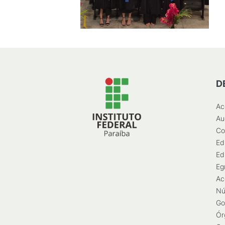
D
Ac
Au
Co
Ed
Ed
Eg
Ac
Nú
Go
Ór