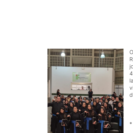
O
R
j
4
l
v
d
*