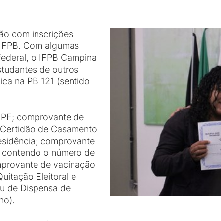
ão com inscrições
 IFPB. Com algumas
ederal, o IFPB Campina
studantes de outros
ica na PB 121 (sentido
CPF; comprovante de
 Certidão de Casamento
esidência; comprovante
 contendo o número de
omprovante de vacinação
uitação Eleitoral e
 ou de Dispensa de
no).