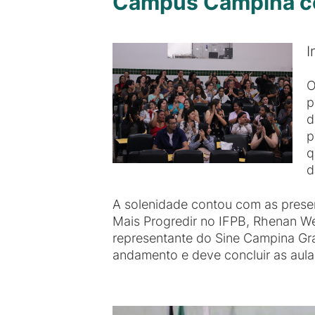
Campus Campina cer
I
O
p
d
p
q
d
A solenidade contou com as presen
Mais Progredir no IFPB, Rhenan Web
representante do Sine Campina Gr
andamento e deve concluir as aul