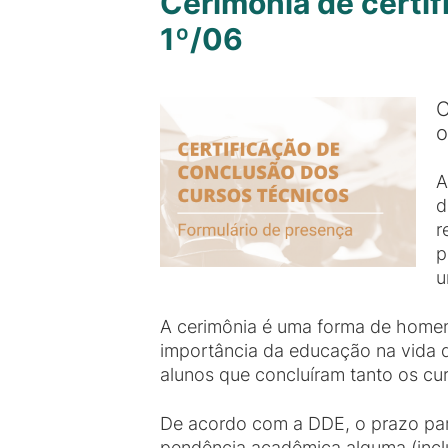
Cerimônia de certi
1º/06
C
o
A
d
r
p
u
A cerimônia é uma forma de homena
importância da educação na vida 
alunos que concluíram tanto os cu
De acordo com a DDE, o prazo par
pendência acadêmica alguma (inclui