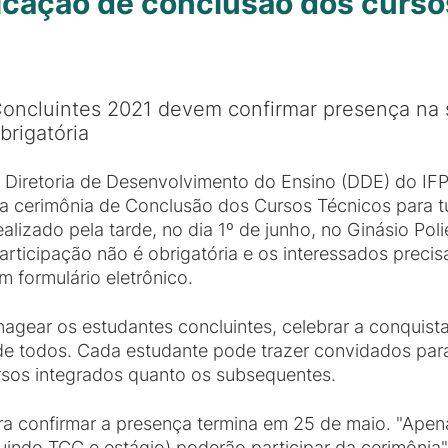
ficação de conclusão dos curso
oncluintes 2021 devem confirmar presença na 
brigatória
 Diretoria de Desenvolvimento do Ensino (DDE) do IF
a cerimônia de Conclusão dos Cursos Técnicos para t
ealizado pela tarde, no dia 1º de junho, no Ginásio Poli
articipação não é obrigatória e os interessados preci
m formulário eletrônico.
gear os estudantes concluintes, celebrar a conquista
de todos. Cada estudante pode trazer convidados par
rsos integrados quanto os subsequentes.
a confirmar a presença termina em 25 de maio. "Apen
ndo TCC e estágio) poderão participar da cerimônia", 