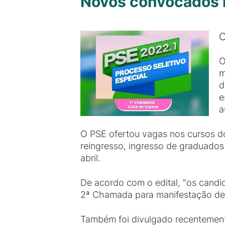
Novos convocados 
C
O
m
d
e
a
O PSE ofertou vagas nos cursos do
reingresso, ingresso de graduados
abril.
De acordo com o edital, "os cand
2ª Chamada para manifestação de 
Também foi divulgado recentemente