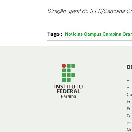
Direção-geral do IFPB/Campina G
Tags :
Notícias Campus Campina Gra
D
Ac
Au
Co
Ed
Ed
Eg
Ac
Nú