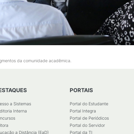
 segmentos da comunidade acadêmica.
ESTAQUES
PORTAIS
esso a Sistemas
Portal do Estudante
ditoria Interna
Portal Integra
ncursos
Portal de Periódicos
itora
Portal do Servidor
ucação a Distância (EaD)
Portal da TI