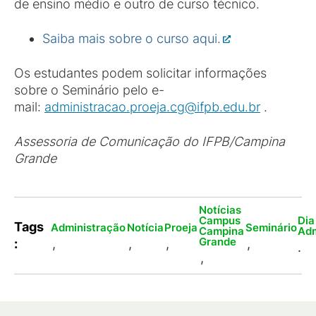
de ensino médio e outro de curso técnico.
Saiba mais sobre o curso aqui.
Os estudantes podem solicitar informações
sobre o Seminário pelo e-
mail:
administracao.proeja.cg@ifpb.edu.br
.
Assessoria de Comunicação do IFPB/Campina
Grande
Notícias
Campus
Dia
Tags
Administração
Notícia
Proeja
Seminário
Campina
Adm
Grande
:
,
,
,
,
.
,