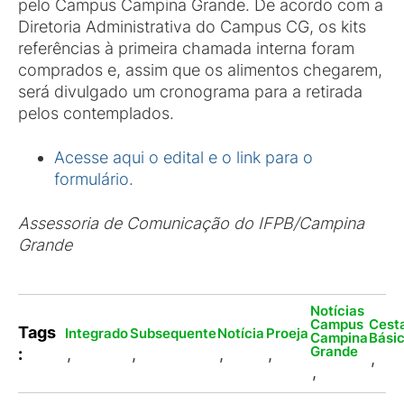
pelo Campus Campina Grande. De acordo com a
Diretoria Administrativa do Campus CG, os kits
referências à primeira chamada interna foram
comprados e, assim que os alimentos chegarem,
será divulgado um cronograma para a retirada
pelos contemplados.
Acesse aqui o edital e o link para o
formulário.
Assessoria de Comunicação do IFPB/Campina
Grande
Notícias
Campus
Cest
Tags
Integrado
Subsequente
Notícia
Proeja
Campina
Bási
Grande
:
,
,
,
,
,
,