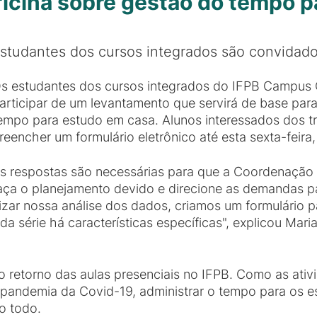
icina sobre gestão do tempo p
studantes dos cursos integrados são convidados
s estudantes dos cursos integrados do IFPB Campus
articipar de um levantamento que servirá de base par
empo para estudo em casa. Alunos interessados dos 
reencher um formulário eletrônico até esta sexta-feira,
s respostas são necessárias para que a Coordenaç
aça o planejamento devido e direcione as demandas pa
lizar nossa análise dos dados, criamos um formulário 
 série há características específicas", explicou Mar
o retorno das aulas presenciais no IFPB. Como as a
 pandemia da Covid-19, administrar o tempo para os 
o todo.