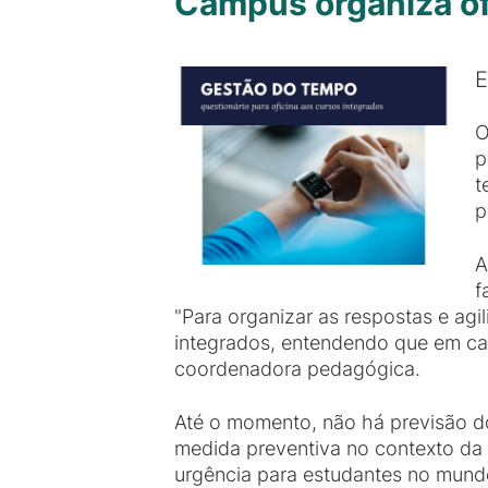
Campus organiza of
E
O
p
t
p
A
f
"Para organizar as respostas e agi
integrados, entendendo que em cada
coordenadora pedagógica.
Até o momento, não há previsão d
medida preventiva no contexto da
urgência para estudantes no mund