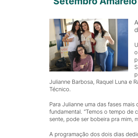
“Setembro Amarelo
A
d
U
o
p
S
p
Julianne Barbosa, Raquel Luna e 
Técnico.
Para Julianne uma das fases mais d
fundamental. “Temos o tempo de c
sente, pode ser bobeira pra mim, m
A programação dos dois dias dedi