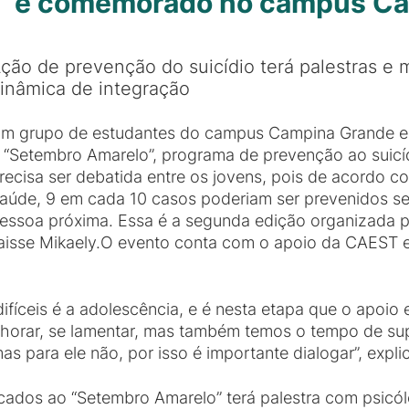
” é comemorado no campus C
ção de prevenção do suicídio terá palestras e
inâmica de integração
m grupo de estudantes do campus Campina Grande es
 “Setembro Amarelo”, programa de prevenção ao suicíd
recisa ser debatida entre os jovens, pois de acordo 
aúde, 9 em cada 10 casos poderiam ser prevenidos s
essoa próxima. Essa é a segunda edição organizada p
Raisse Mikaely.O evento conta com o apoio da CAEST
ifíceis é a adolescência, e é nesta etapa que o apoio
horar, se lamentar, mas também temos o tempo de su
as para ele não, por isso é importante dialogar”, expli
cados ao “Setembro Amarelo” terá palestra com psicó