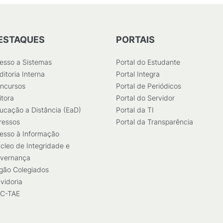
ESTAQUES
PORTAIS
esso a Sistemas
Portal do Estudante
ditoria Interna
Portal Integra
ncursos
Portal de Periódicos
itora
Portal do Servidor
ucação a Distância (EaD)
Portal da TI
ressos
Portal da Transparência
esso à Informação
cleo de Integridade e
vernança
gão Colegiados
vidoria
C-TAE