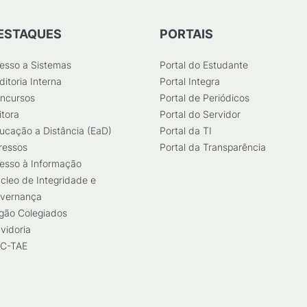
ESTAQUES
PORTAIS
esso a Sistemas
Portal do Estudante
ditoria Interna
Portal Integra
ncursos
Portal de Periódicos
itora
Portal do Servidor
ucação a Distância (EaD)
Portal da TI
ressos
Portal da Transparência
esso à Informação
cleo de Integridade e
vernança
gão Colegiados
vidoria
C-TAE