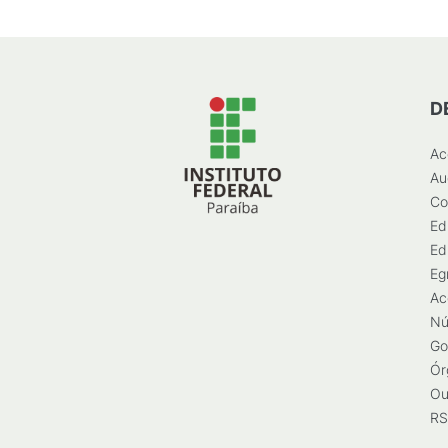
D
Ac
Au
Co
Ed
Ed
Eg
Ac
Nú
Go
Ór
Ou
RS