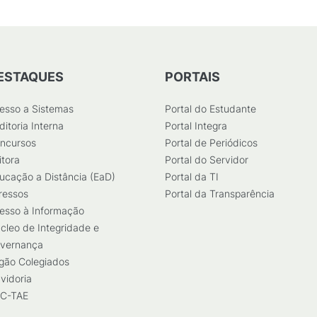
ESTAQUES
PORTAIS
esso a Sistemas
Portal do Estudante
ditoria Interna
Portal Integra
ncursos
Portal de Periódicos
itora
Portal do Servidor
ucação a Distância (EaD)
Portal da TI
ressos
Portal da Transparência
esso à Informação
cleo de Integridade e
vernança
gão Colegiados
vidoria
C-TAE