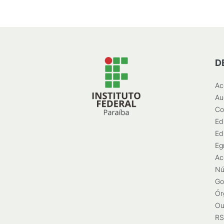
D
Ac
Au
Co
Ed
Ed
Eg
Ac
Nú
Go
Ór
Ou
RS