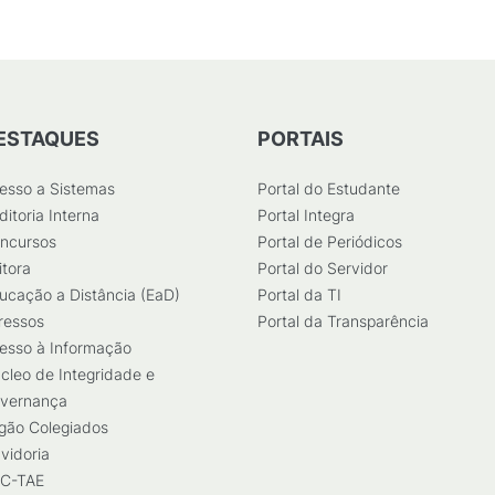
ESTAQUES
PORTAIS
esso a Sistemas
Portal do Estudante
ditoria Interna
Portal Integra
ncursos
Portal de Periódicos
itora
Portal do Servidor
ucação a Distância (EaD)
Portal da TI
ressos
Portal da Transparência
esso à Informação
cleo de Integridade e
vernança
gão Colegiados
vidoria
C-TAE