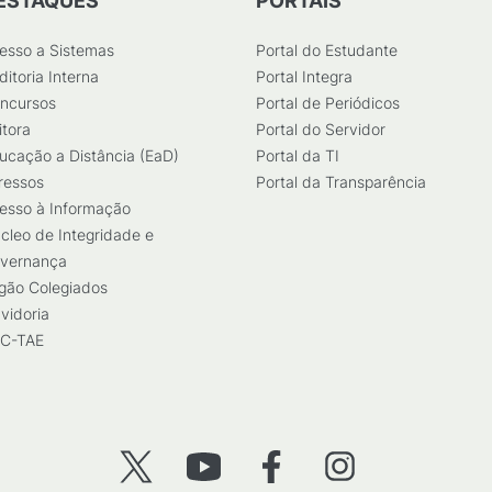
ESTAQUES
PORTAIS
esso a Sistemas
Portal do Estudante
ditoria Interna
Portal Integra
ncursos
Portal de Periódicos
itora
Portal do Servidor
ucação a Distância (EaD)
Portal da TI
ressos
Portal da Transparência
esso à Informação
cleo de Integridade e
vernança
gão Colegiados
vidoria
C-TAE