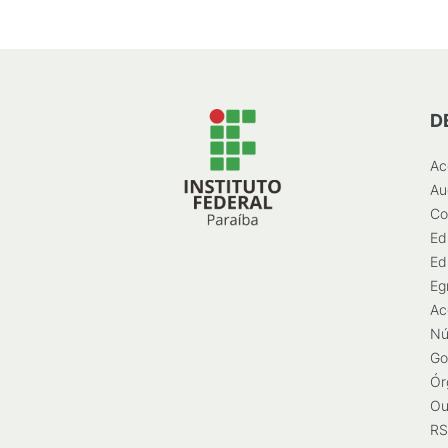
D
Ac
Au
Co
Ed
Ed
Eg
Ac
Nú
Go
Ór
Ou
RS