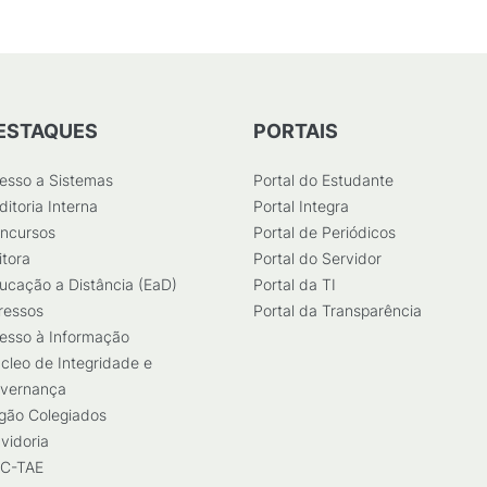
ESTAQUES
PORTAIS
esso a Sistemas
Portal do Estudante
ditoria Interna
Portal Integra
ncursos
Portal de Periódicos
itora
Portal do Servidor
ucação a Distância (EaD)
Portal da TI
ressos
Portal da Transparência
esso à Informação
cleo de Integridade e
vernança
gão Colegiados
vidoria
C-TAE