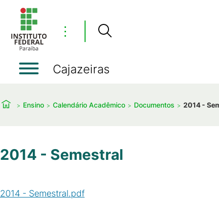
⋮
Cajazeiras
Ensino
Calendário Acadêmico
Documentos
2014 - Se
2014 - Semestral
2014 - Semestral.pdf
(
PDF
/
427
KB
)