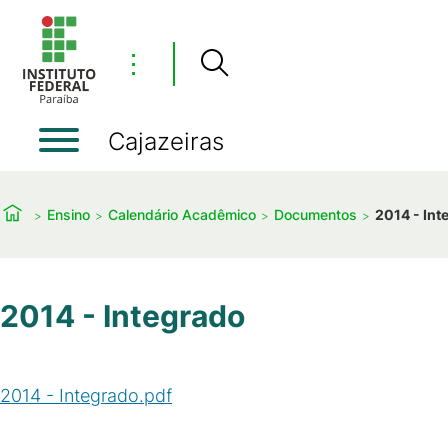
⋮
Cajazeiras
Ensino
Calendário Acadêmico
Documentos
2014 - Int
2014 - Integrado
2014 - Integrado.pdf
(
PDF
/
414
KB
)