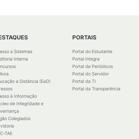
ESTAQUES
PORTAIS
esso a Sistemas
Portal do Estudante
ditoria Interna
Portal Integra
ncursos
Portal de Periódicos
itora
Portal do Servidor
ucação a Distância (EaD)
Portal da TI
ressos
Portal da Transparência
esso à Informação
cleo de Integridade e
vernança
gão Colegiados
vidoria
C-TAE