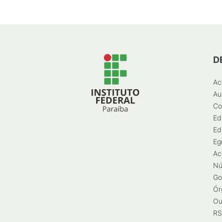
D
Ac
Au
Co
Ed
Ed
Eg
Ac
Nú
Go
Ór
Ou
RS