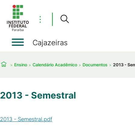
⋮
Cajazeiras
Ensino
Calendário Acadêmico
Documentos
2013 - Se
2013 - Semestral
2013 - Semestral.pdf
(
PDF
/
367
KB
)