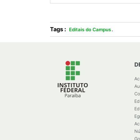
Tags :
.
Editais do Campus
D
Ac
Au
Co
Ed
Ed
Eg
Ac
Nú
Go