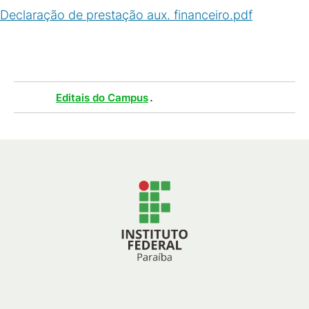
Declaração de prestação aux. financeiro.pdf
(
PDF
/
153
KB
)
Tags :
.
Editais do Campus