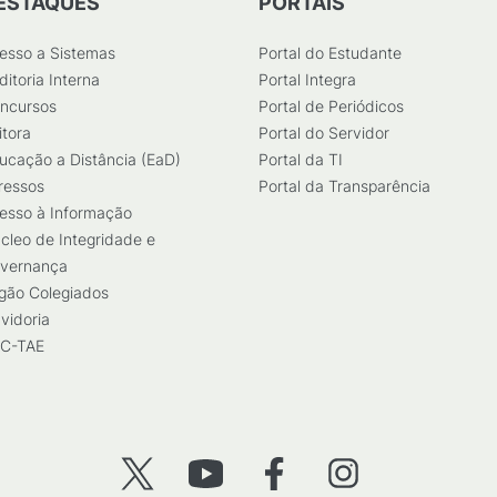
ESTAQUES
PORTAIS
esso a Sistemas
Portal do Estudante
ditoria Interna
Portal Integra
ncursos
Portal de Periódicos
itora
Portal do Servidor
ucação a Distância (EaD)
Portal da TI
ressos
Portal da Transparência
esso à Informação
cleo de Integridade e
vernança
gão Colegiados
vidoria
C-TAE