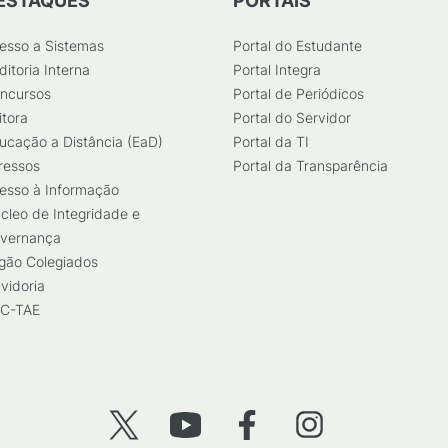
ESTAQUES
PORTAIS
esso a Sistemas
Portal do Estudante
ditoria Interna
Portal Integra
ncursos
Portal de Periódicos
itora
Portal do Servidor
ucação a Distância (EaD)
Portal da TI
ressos
Portal da Transparência
esso à Informação
cleo de Integridade e
vernança
gão Colegiados
vidoria
C-TAE