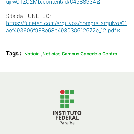
ujrw0TZC2Mb/content/id/64588934
Site da FUNETEC:
https://funetec.com/arquivos/compra_arquivo/01
aef493606f988e68c498030612672e_12.pdf
Tags :
,
.
Notícia
Notícias Campus Cabedelo Centro