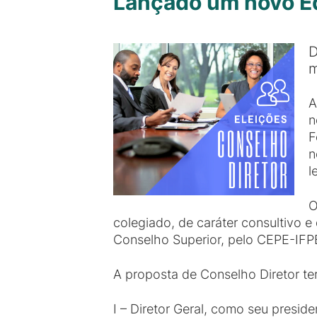
Lançado um novo Ed
D
m
A
n
F
n
l
O
colegiado, de caráter consultivo e
Conselho Superior, pelo CEPE-IF
A proposta de Conselho Diretor te
I – Diretor Geral, como seu preside