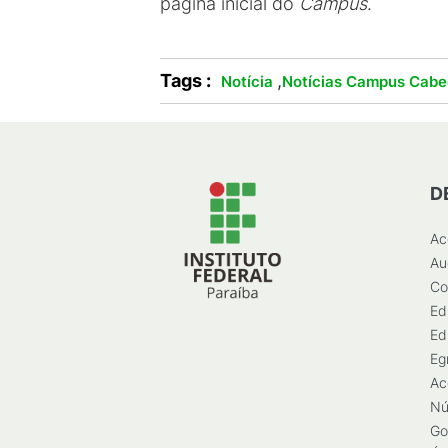
página inicial do
Campus
.
Tags :
,
Notícia
Notícias Campus Cabe
D
Ac
Au
Co
Ed
Ed
Eg
Ac
Nú
Go