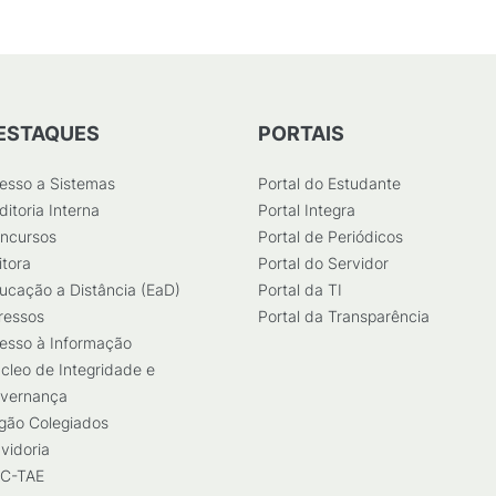
ESTAQUES
PORTAIS
esso a Sistemas
Portal do Estudante
ditoria Interna
Portal Integra
ncursos
Portal de Periódicos
itora
Portal do Servidor
ucação a Distância (EaD)
Portal da TI
ressos
Portal da Transparência
esso à Informação
cleo de Integridade e
vernança
gão Colegiados
vidoria
C-TAE