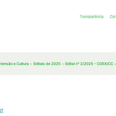
Transparência
Con
xtensão e Cultura
Editais de 2025
Edital n° 2/2025 - COEX/CC
df
(
PDF
/
138
KB
)