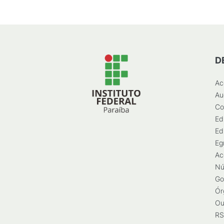
D
Ac
Au
Co
Ed
Ed
Eg
Ac
Nú
Go
Ór
Ou
RS