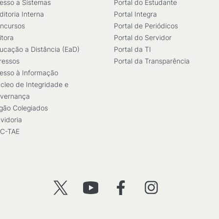
esso a Sistemas
Portal do Estudante
ditoria Interna
Portal Integra
ncursos
Portal de Periódicos
itora
Portal do Servidor
ucação a Distância (EaD)
Portal da TI
ressos
Portal da Transparência
esso à Informação
cleo de Integridade e
vernança
gão Colegiados
vidoria
C-TAE