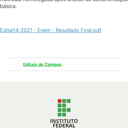
básica.
Edital14-2021 - Enem - Resultado Final.pdf
(
PDF
/
64
KB
)
Tags :
.
Editais do Campus