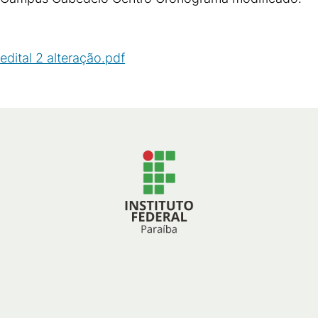
edital 2 alteração.pdf
(
PDF
/
249
KB
)