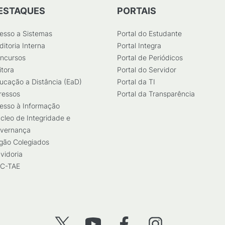
ESTAQUES
PORTAIS
esso a Sistemas
Portal do Estudante
ditoria Interna
Portal Integra
ncursos
Portal de Periódicos
itora
Portal do Servidor
ucação a Distância (EaD)
Portal da TI
ressos
Portal da Transparência
esso à Informação
cleo de Integridade e
vernança
gão Colegiados
vidoria
C-TAE