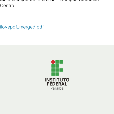
Centro
ilovepdf_merged.pdf
(
PDF
/
812
KB
)