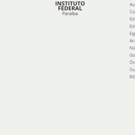
Au
Co
Ed
Ed
Eg
Ac
Nú
Go
Ór
Ou
RS