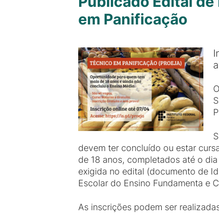
Publicado Edital d
em Panificação
I
a
O
S
P
S
devem ter concluído ou estar cursa
de 18 anos, completados até o dia
exigida no edital (documento de Id
Escolar do Ensino Fundamenta e C
As inscrições podem ser realizadas a