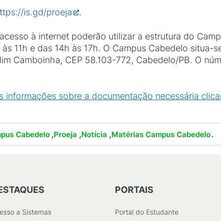
ttps://is.gd/proeja
.
cesso à internet poderão utilizar a estrutura do Camp
 às 11h e das 14h às 17h. O Campus Cabedelo situa-s
Jardim Camboinha, CEP 58.103-772, Cabedelo/PB. O núme
 informações sobre a documentação necessária clic
,
,
,
.
mpus Cabedelo
Proeja
Notícia
Matérias Campus Cabedelo
ESTAQUES
PORTAIS
esso a Sistemas
Portal do Estudante