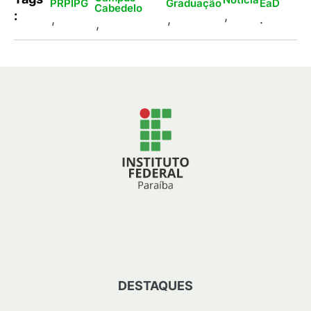
PRPIPG
Graduação
EaD
Cabedelo
:
,
,
,
.
,
DESTAQUES