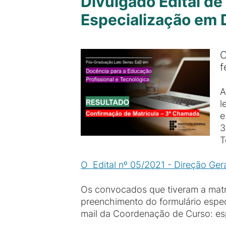
Divulgado Edital d
Especialização em 
C
f
A
l
e
3
T
O Edital nº 05/2021 - Direção Gera
Os convocados que tiveram a matríc
preenchimento do formulário especí
mail da Coordenação de Curso: es