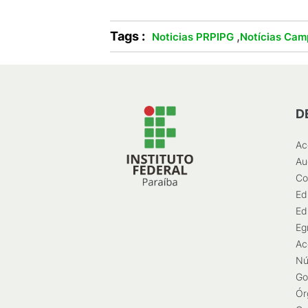
Tags :
,
Noticias PRPIPG
Notícias Cam
D
Ac
Au
Co
Ed
Ed
Eg
Ac
Nú
Go
Ór