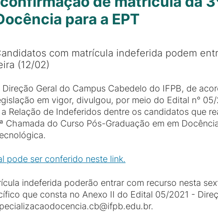
e confirmação de matrícula da 
Docência para a EPT
andidatos com matrícula indeferida podem entr
eira (12/02)
 Direção Geral do Campus Cabedelo do IFPB, de acor
egislação em vigor, divulgou, por meio do Edital n° 05
 a Relação de Indeferidos dentre os candidatos que re
ª Chamada do Curso Pós-Graduação em em Docência p
ecnológica.
l pode ser conferido neste link.
ula indeferida poderão entrar com recurso nesta sext
fico que consta no Anexo II do Edital 05/2021 - Direç
pecializacaodocencia.cb@ifpb.edu.br.