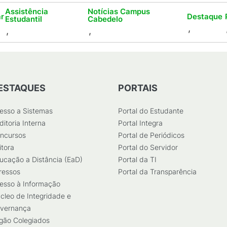
Assistência
Notícias Campus
ar
Destaque
Estudantil
Cabedelo
,
,
,
ESTAQUES
PORTAIS
esso a Sistemas
Portal do Estudante
ditoria Interna
Portal Integra
ncursos
Portal de Periódicos
itora
Portal do Servidor
ucação a Distância (EaD)
Portal da TI
ressos
Portal da Transparência
esso à Informação
cleo de Integridade e
vernança
gão Colegiados