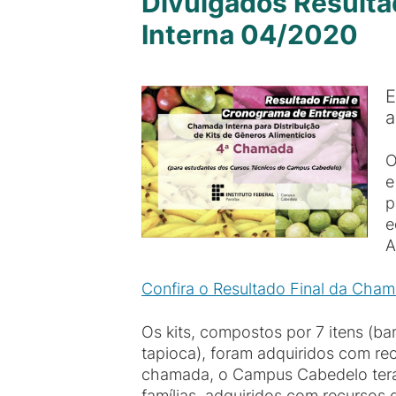
Divulgados Resulta
Interna 04/2020
E
a
O
e
p
e
A
Confira o Resultado Final da Cham
Os kits, compostos por 7 itens (b
tapioca), foram adquiridos com re
chamada, o Campus Cabedelo terá 
famílias, adquiridos com recursos