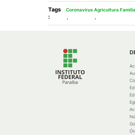
Tags
Coronavírus
Agricultura Famili
:
,
,
D
Ac
Au
Co
Ed
Ed
Eg
Ac
Nú
Go
Ór