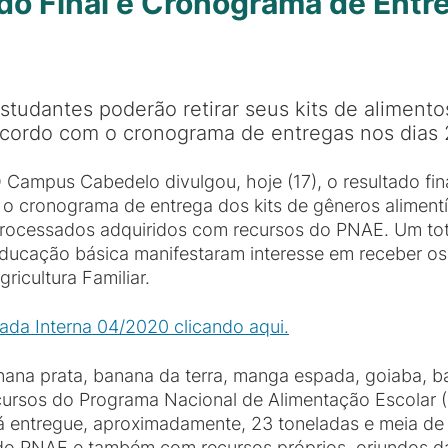
do Final e Cronograma de Ent
studantes poderão retirar seus kits de alimentos
cordo com o cronograma de entregas nos dias
 Campus Cabedelo divulgou, hoje (17), o resultado fi
 o cronograma de entrega dos kits de gêneros aliment
rocessados adquiridos com recursos do PNAE. Um tot
ducação básica manifestaram interesse em receber os 
gricultura Familiar.
ada Interna 04/2020 clicando aqui.
anana prata, banana da terra, manga espada, goiaba, 
cursos do Programa Nacional de Alimentação Escolar 
entregue, aproximadamente, 23 toneladas e meia de 
 do PNAE e também com recursos próprios, oriundos da