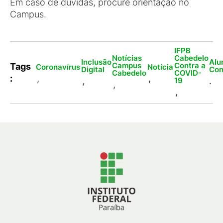
Em caso de dúvidas, procure orientação no
Campus.
IFPB
Notícias
Cabedelo
Inclusão
Alu
Campus
Contra a
Tags
Coronavírus
Notícia
Digital
Con
Cabedelo
COVID-
:
,
,
,
.
19
,
,