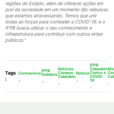
regiões do Estado, além de oferecer ações em
prol da sociedade em um momento tão nebuloso
que estamos atravessando. Temos que unir
todas as forças para combater a COVID-19, e o
IFPB busca utilizar o seu conhecimento e
infraestrutura para contribuir com outros entes
públicos."
IFPB
Notícias
Cabedelo
Mat
IFPB
Campus
Contra a
Ca
Tags
Coronavírus
Notícia
Solidário
Cabedelo
COVID-
Ca
:
,
,
,
19
,
.
,