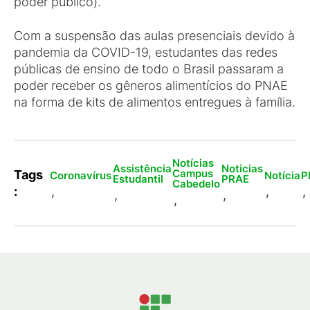
poder público).
Com a suspensão das aulas presenciais devido à
pandemia da COVID-19, estudantes das redes
públicas de ensino de todo o Brasil passaram a
poder receber os gêneros alimentícios do PNAE
na forma de kits de alimentos entregues à família.
Notícias
Assistência
Noticias
Campus
Tags
Coronavírus
Notícia
P
Estudantil
PRAE
Cabedelo
:
,
,
,
,
,
,